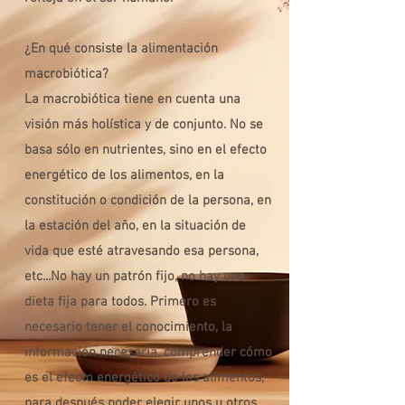
¿En qué consiste la alimentación
macrobiótica?
La macrobiótica tiene en cuenta una
visión más holística y de conjunto. No se
basa sólo en nutrientes, sino en el efecto
energético de los alimentos, en la
constitución o condición de la persona, en
la estación del año, en la situación de
vida que esté atravesando esa persona,
etc...No hay un patrón fijo, no hay una
dieta fija para todos. Primero es
necesario tener el conocimiento, la
información necesaria, comprender cómo
es el efecto energético de los alimentos,
para después poder elegir unos u otros