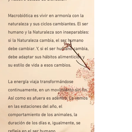
Macrobiótica es vivir en armonía con la
naturaleza y sus ciclos cambiantes. El ser
humano y la Naturaleza son inseparables:
si la Naturaleza cambia, el ser humano
debe cambiar. Y, si el ser humano cambia,
debe adaptar sus hábitos alimenticios y
su estilo de vida a esos cambios.
La energía viaja transformándose
continuamente, en un movimiento sin fin.
Así como es afuera es adentro. Lo vemos
en las estaciones del año, el
comportamiento de los animales, la
duración de los días e, igualmente, se
refleja en el ser humano.