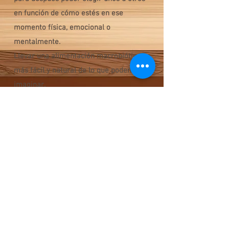
en función de cómo estés en ese
momento física, emocional o
mentalmente.
Llevar una alimentación macrobiótica es
más fácil y natural de lo que podemos
imaginar.
El ser humano es alquimista de
naturaleza, sólo necesita silencio para
escuchar su cuerpo
y después la información necesaria para
poder interpretarlo.