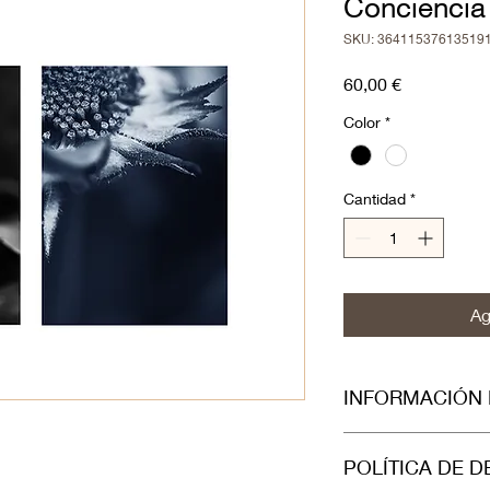
Conciencia
SKU: 36411537613519
Precio
60,00 €
Color
*
Cantidad
*
Ag
INFORMACIÓN
Soy la descripción de
POLÍTICA DE 
para agregar detalle
tamaño, materiales, 